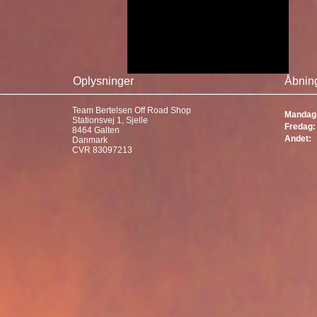
Oplysninger
Åbning
Team Bertelsen Off Road Shop
Mandag 
Stationsvej 1, Sjelle
Fredag:
8464 Galten
Andet:
Danmark
CVR 83097213