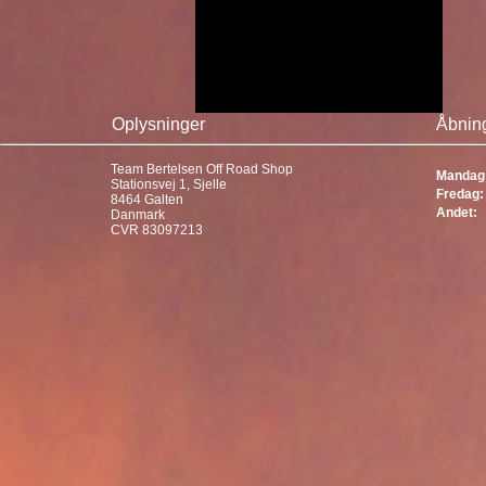
Oplysninger
Åbning
Team Bertelsen Off Road Shop
Mandag 
Stationsvej 1, Sjelle
Fredag:
8464 Galten
Andet:
Danmark
CVR 83097213