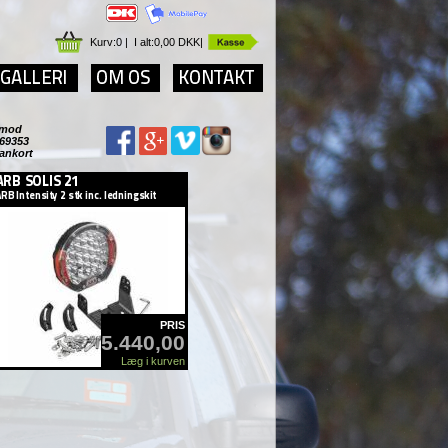
Kurv:
0
|
I alt:
0,00 DKK
|
r imod
69353
Dankort
PRIS
5.440,00
Læg i kurven