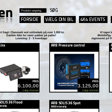
ri fragt i Danmark ved
onlinekøb på over 1.000 kr.
Vi tage
Gælder ikke for varer pakket på paller!
MobilePay
Levering: 2 - 5 hverdage
registreret på 
PRIS
PRIS
6.100,00
3.125,00
Læg i kurven
Læg i kurven