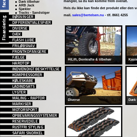
mangler, så du kan komme frem overalt.
Dæk tilbehør
ARB Jack
Hvis du ikke kan finde det produkt eller den va
Sjækler
Tracks - Sandstiger
mail.
sales@bertelsen.nu
- tlf. 8661 4255
HiLift, Donkrafte & tilbehør
Kast
Diverse
Dæk t