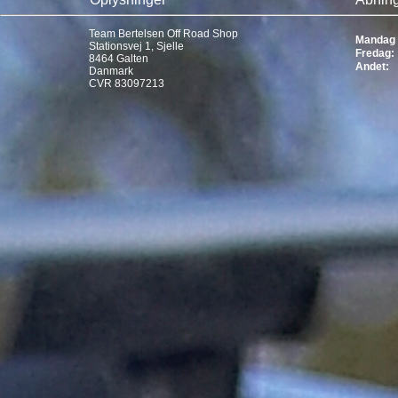
Team Bertelsen Off Road Shop
Mandag 
Stationsvej 1, Sjelle
Fredag:
8464 Galten
Andet:
Danmark
CVR 83097213