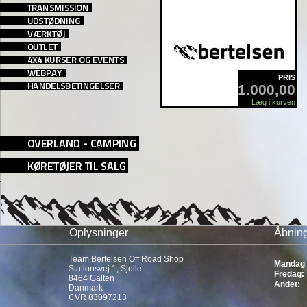
PRIS
1.000,00
Læg i kurven
Oplysninger
Åbning
Team Bertelsen Off Road Shop
Mandag 
Stationsvej 1, Sjelle
Fredag:
8464 Galten
Andet:
Danmark
CVR 83097213