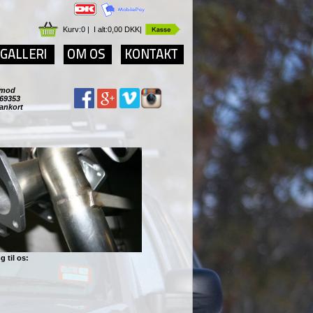
Kurv:
0
|
I alt:
0,00 DKK
|
r imod
69353
Dankort
g til os: