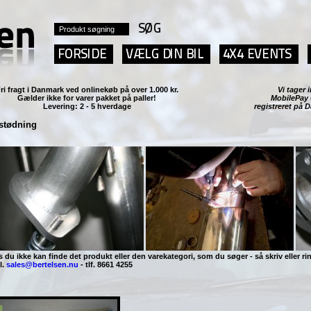
ri fragt i Danmark ved
onlinekøb på over 1.000 kr.
Vi tage
Gælder ikke for varer pakket på paller!
MobilePay
Levering: 2 - 5 hverdage
registreret på 
stødning
s du ikke kan finde det produkt eller den varekategori, som du søger - så skriv eller rin
l.
sales@bertelsen.nu
- tlf. 8661 4255