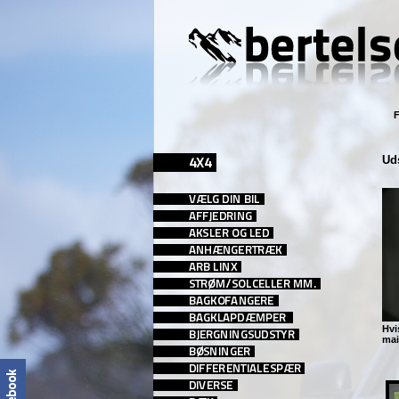
F
Ud
Hvi
mai