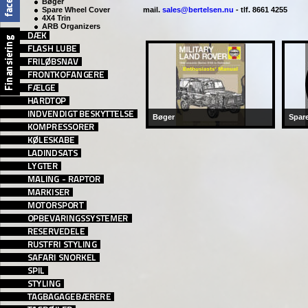
Bøger
Spare Wheel Cover
mail.
sales@bertelsen.nu
- tlf. 8661 4255
4X4 Trin
ARB Organizers
Bøger
Spar