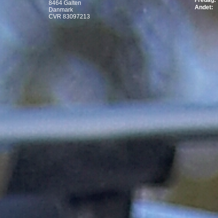
Fredag:
8464 Galten
Andet:
Danmark
CVR 83097213