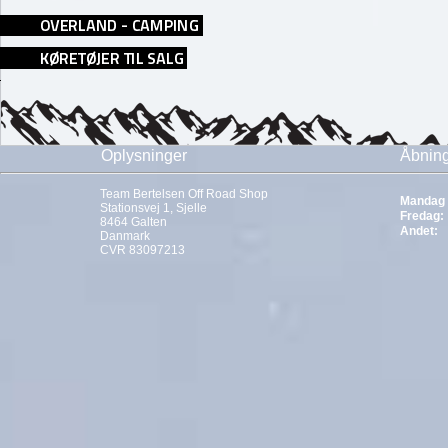
Oplysninger
Åbning
Team Bertelsen Off Road Shop
Mandag 
Stationsvej 1, Sjelle
Fredag:
8464 Galten
Andet:
Danmark
CVR 83097213