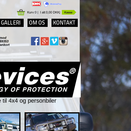
Kurv:
0
|
I alt:
0,00 DKK
|
r imod
69353
Dankort
il 4x4 og personbiler