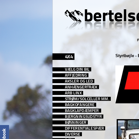
F
Styrtbøjle -