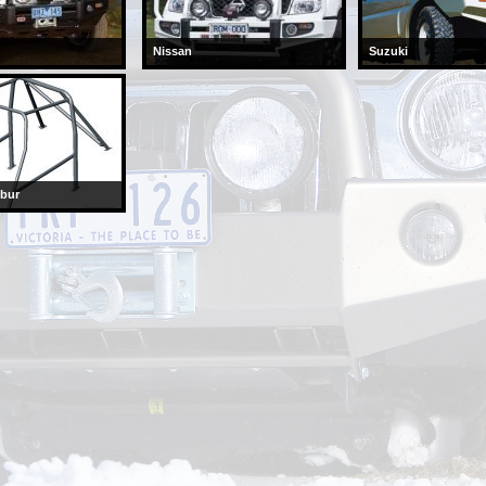
Nissan
Suzuki
 bur