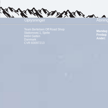
Oplysninger
Åbning
Team Bertelsen Off Road Shop
Mandag 
Stationsvej 1, Sjelle
Fredag:
8464 Galten
Andet:
Danmark
CVR 83097213